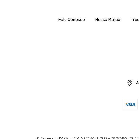
Fale Conosco
Nossa Marca
Tro
A
© Copyright KAKAU LOPES COSMETICOS - 2975245200010