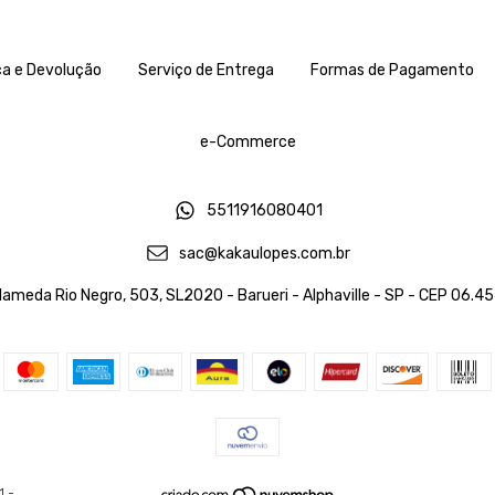
ca e Devolução
Serviço de Entrega
Formas de Pagamento
e-Commerce
5511916080401
sac@kakaulopes.com.br
lameda Rio Negro, 503, SL2020 - Barueri - Alphaville - SP - CEP 06.
1 -