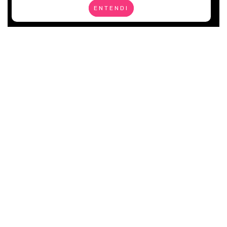
ENTENDI
Linha Kakau Lopes
Reunimos a autenticidade, a alegria e a
autoridade em beleza da mulher
brasileira para criar maquiagens que
transformam sua vida!